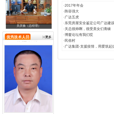
·
2017年年会
·
阵容强大
·
广达五虎
·
东莞房屋安全鉴定公司广达建设2
关庆焕（总经理）
邓金成（技术负责人）
·
关总很帅啊，很受美女们青睐
·
博鳌论坛有我们哎
陈远盛（助理）
·
民俗村
·
广达集团-支援疫情，用爱筑起