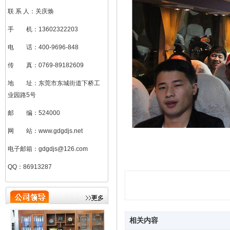
联 系 人：关庆焕
手 机：13602322203
电 话：400-9696-848
传 真：0769-89182609
地 址：东莞市东城街道下桥工
业园路5号
邮 编：524000
网 站：www.gdgdjs.net
电子邮箱：gdgdjs@126.com
刘加凤（总助）
QQ：86913287
相关内容