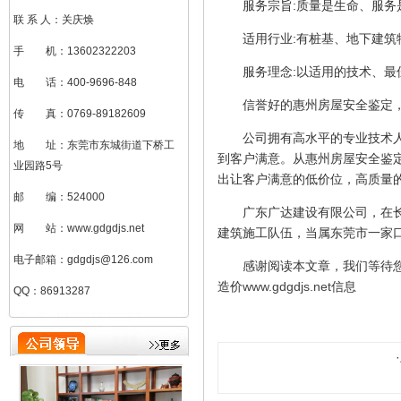
服务宗旨:质量是生命、服务
联 系 人：关庆焕
适用行业:有桩基、地下建筑
手 机：13602322203
服务理念:以适用的技术、最佳
电 话：400-9696-848
信誉好的惠州房屋安全鉴定，
传 真：0769-89182609
公司拥有高水平的专业技术人才
地 址：东莞市东城街道下桥工
到客户满意。从惠州房屋安全鉴
业园路5号
出让客户满意的低价位，高质量
邮 编：524000
广东广达建设有限公司，在长期
网 站：www.gdgdjs.net
建筑施工队伍，当属东莞市一家
电子邮箱：gdgdjs@126.com
感谢阅读本文章，我们等待您电
造价
www.gdgdjs.net
信息
QQ：86913287
刘加凤（总助）
·