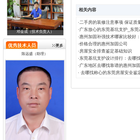
相关内容
·
二手房的装修注意事项 保证质
·
广东放心的东莞基坑支护_东莞
关庆焕（总经理）
邓金成（技术负责人）
·
惠州加固补强技术哪家比较好
·
价格合理的惠州加固公司
陈远盛（助理）
·
房屋安全排查鉴定基础知识
·
东莞基坑支护设计排行：去哪
·
广东地区去哪找靠谱的惠州加
·
去哪找称心的东莞房屋安全鉴