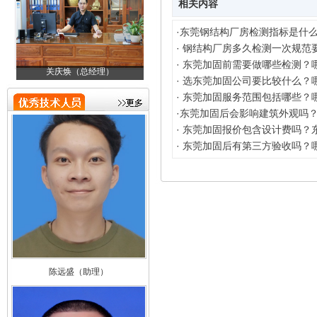
相关内容
·
东莞钢结构厂房检测指标是什
·
钢结构厂房多久检测一次规范
·
东莞加固前需要做哪些检测？
关庆焕（总经理）
邓金成（技术负责人）
刘加凤（总助）
·
选东莞加固公司要比较什么？
·
东莞加固服务范围包括哪些？
·
东莞加固后会影响建筑外观吗
·
东莞加固报价包含设计费吗？
·
东莞加固后有第三方验收吗？
陈远盛（助理）