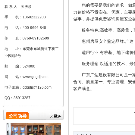
您的需要是我们的追求，做您满
联 系 人：关庆焕
力创价格不贵实在、优惠，主要
手 机：13602322203
做事，并提供免费咨询房屋安全
电 话：400-9696-848
服务特色:高效率、高质量，
传 真：0769-89182609
惠州房屋安全鉴定品牌:广达
地 址：东莞市东城街道下桥工
适用行业:有桩基、地下建筑
业园路5号
服务理念:以适用的技术、最佳
邮 编：524000
广东广达建设有限公司是一家以
网 站：www.gdgdjs.net
合同、质量第一、专业管理、安
电子邮箱：gdgdjs@126.com
客户满意。
QQ：86913287