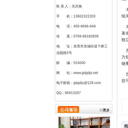
联 系 人：关庆焕
本
续
手 机：13602322203
电 话：400-9696-848
本
著
传 真：0769-89182609
独
地 址：东莞市东城街道下桥工
您
业园路5号
力
邮 编：524000
做
网 站：www.gdgdjs.net
想
息
电子邮箱：gdgdjs@126.com
QQ：86913287
刘加凤（总助）
相