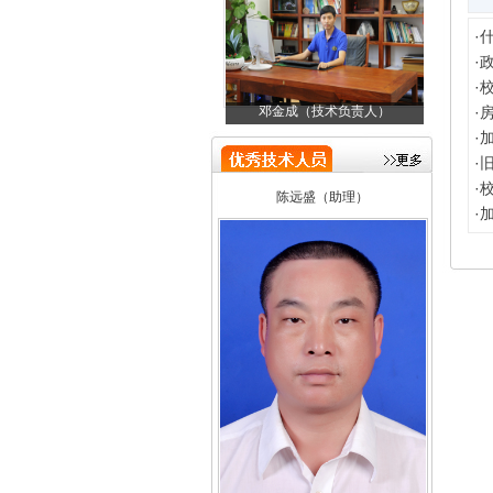
·
·
·
邓金成（技术负责人）
关庆焕（总经理）
邓
·
·
·
陈远盛（助理）
·
·