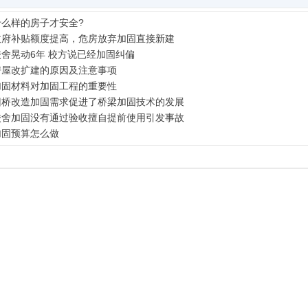
什么样的房子才安全?
政府补贴额度提高，危房放弃加固直接新建
校舍晃动6年 校方说已经加固纠偏
金成（技术负责人）
房屋改扩建的原因及注意事项
加固材料对加固工程的重要性
旧桥改造加固需求促进了桥梁加固技术的发展
校舍加固没有通过验收擅自提前使用引发事故
加固预算怎么做