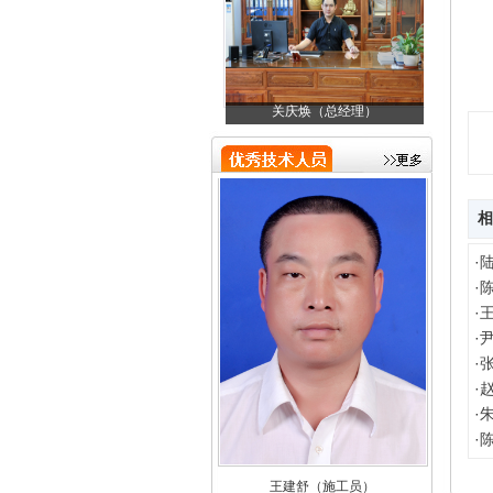
邓金成（技术负责人）
关庆焕（总经理）
邓
陈远盛（助理）
相
·
·
·
·
·
·
·
·
王建舒（施工员）