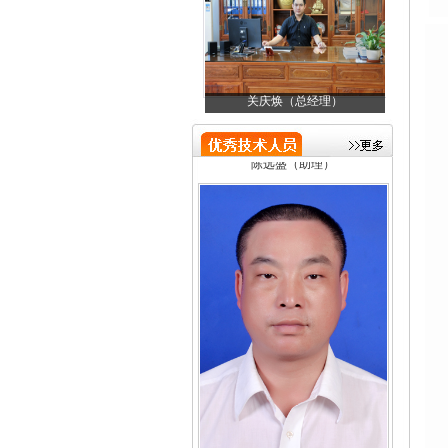
邓金成（技术负责人）
关庆焕（总经理）
邓
陈远盛（助理）