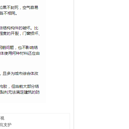
忽视
坑支护