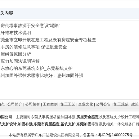
关内容
楼房倒塌事故源于安全意识“塌陷”
碳纤维布技术说明
东莞全市立即开展在建工程及既有房屋安全专项检查
二手房的装修注意事项 保证质量安全
房屋纠偏原因分析
预应力加固法说明讲解
广东放心的东莞基坑支护_东莞基坑支护
惠州加固补强技术哪家比较好：惠州加固补强
动态
|
公司简介
|
公司荣誉
|
工程案例
|
施工工艺
|
企业文化
|
公司公告
|
施工规范
|
政策
加固公司
，主要面对东莞从事房屋桥梁加固补强,
房屋安全鉴定
以及基坑支护设计工程
坑支护设计,加固补强,东莞市房屋鉴定,基坑支护,东莞加固
等资讯及相关一体化服务口
本站所有权属于广东广达建设集团有限公司。
备案号：粤ICP备14000275号