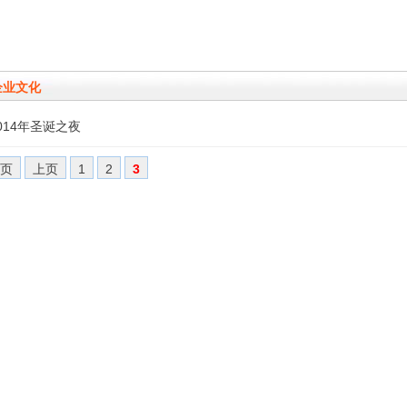
企业文化
014年圣诞之夜
页
上页
1
2
3