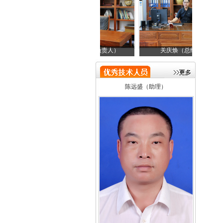
邓金成（技术负责人）
关庆焕（总经理）
邓
陈远盛（助理）